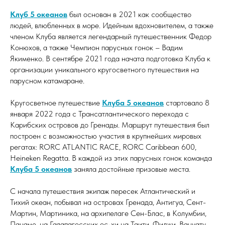
Клуб
5 океанов
был основан в 2021 как сообщество
людей, влюбленных в море. Идейным вдохновителем, а также
членом Клуба является легендарный путешественник Федор
Конюхов, а также Чемпион парусных гонок – Вадим
Якименко. В сентябре 2021 года начата подготовка Клуба к
организации уникального кругосветного путешествия на
парусном катамаране.
Кругосветное путешествие
Клуба 5 океанов
стартовало 8
января 2022 года с Трансатлантического перехода с
Карибских островов до Гренады. Маршрут путешествия был
построен с возможностью участия в крупнейших мировых
регатах: RORC ATLANTIC RACE, RORC Caribbean 600,
Heineken Regatta. В каждой из этих парусных гонок команда
Клуба 5 океанов
заняла достойные призовые места.
С начала путешествия экипаж пересек Атлантический и
Тихий океан, побывал на островах Гренада, Антигуа, Сент-
Мартин, Мартиника, на архипелаге Сен-Блас, в Колумбии,
Панаме, на Галапагосских ос-хи на Таити, Фиджи, Вануату,