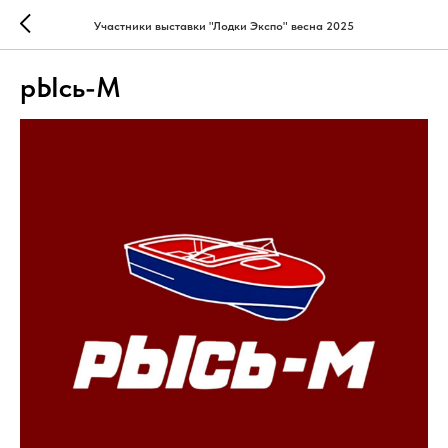
Участники выставки "Лодки Экспо" весна 2025
рЫсь-М